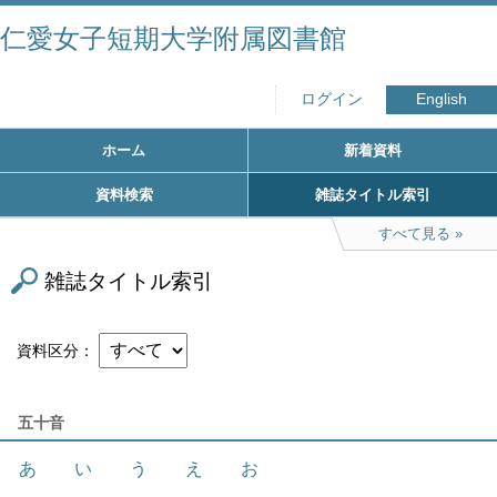
仁愛女子短期大学附属図書館
ログイン
English
ホーム
新着資料
資料検索
雑誌タイトル索引
すべて見る
雑誌タイトル索引
資料区分
五十音
あ
い
う
え
お