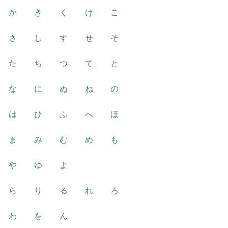
か
き
く
け
こ
さ
し
す
せ
そ
た
ち
つ
て
と
な
に
ぬ
ね
の
は
ひ
ふ
へ
ほ
ま
み
む
め
も
や
ゆ
よ
ら
り
る
れ
ろ
わ
を
ん