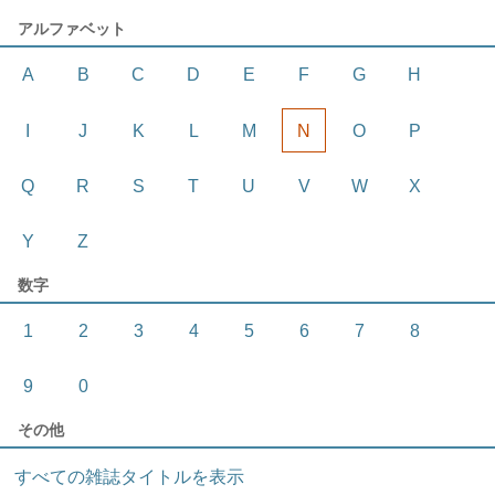
アルファベット
A
B
C
D
E
F
G
H
I
J
K
L
M
N
O
P
Q
R
S
T
U
V
W
X
Y
Z
数字
1
2
3
4
5
6
7
8
9
0
その他
すべての雑誌タイトルを表示