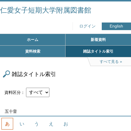
仁愛女子短期大学附属図書館
ログイン
English
ホーム
新着資料
資料検索
雑誌タイトル索引
すべて見る
雑誌タイトル索引
資料区分
五十音
あ
い
う
え
お