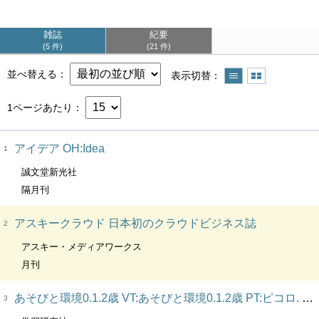
雑誌
紀要
5 件
21 件
並べ替える
表示切替
1ページあたり
アイデア OH:Idea
1
誠文堂新光社
隔月刊
アスキークラウド 日本初のクラウドビジネス誌
2
アスキー・メディアワークス
月刊
あそびと環境0.1.2歳 VT:あそびと環境0.1.2歳 PT:ピコロ. 別冊
3