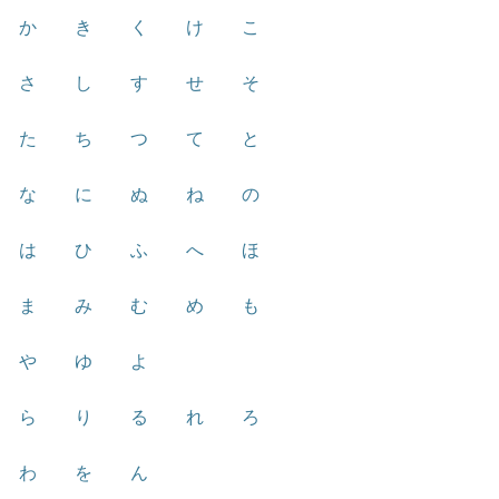
か
き
く
け
こ
さ
し
す
せ
そ
た
ち
つ
て
と
な
に
ぬ
ね
の
は
ひ
ふ
へ
ほ
ま
み
む
め
も
や
ゆ
よ
ら
り
る
れ
ろ
わ
を
ん