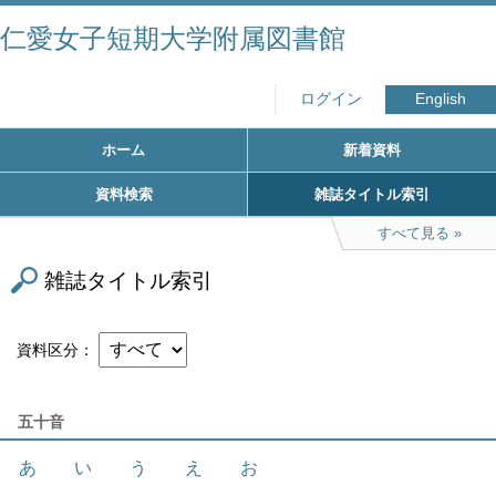
仁愛女子短期大学附属図書館
ログイン
English
ホーム
新着資料
資料検索
雑誌タイトル索引
すべて見る
雑誌タイトル索引
資料区分
五十音
あ
い
う
え
お