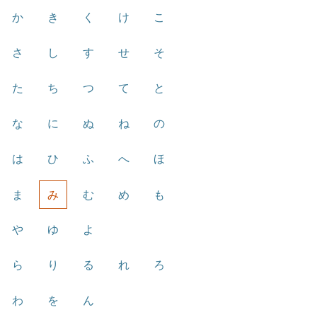
か
き
く
け
こ
さ
し
す
せ
そ
た
ち
つ
て
と
な
に
ぬ
ね
の
は
ひ
ふ
へ
ほ
ま
み
む
め
も
や
ゆ
よ
ら
り
る
れ
ろ
わ
を
ん