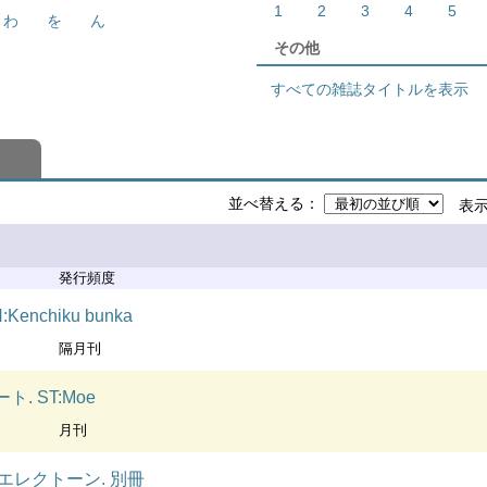
1
2
3
4
5
わ
を
ん
その他
すべての雑誌タイトルを表示
並べ替える
表
発行頻度
H:Kenchiku bunka
隔月刊
. ST:Moe
月刊
:月刊エレクトーン. 別冊