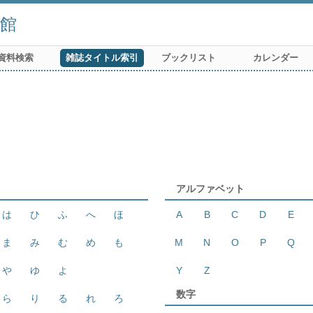
館
資料検索
雑誌タイトル索引
ブックリスト
カレンダー
アルファベット
は
ひ
ふ
へ
ほ
A
B
C
D
E
ま
み
む
め
も
M
N
O
P
Q
や
ゆ
よ
Y
Z
数字
ら
り
る
れ
ろ