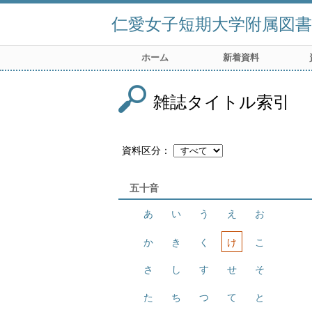
仁愛女子短期大学附属図書
ホーム
新着資料
雑誌タイトル索引
資料区分
五十音
あ
い
う
え
お
か
き
く
け
こ
さ
し
す
せ
そ
た
ち
つ
て
と