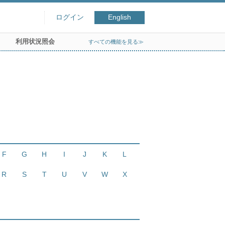
ログイン
English
利用状況照会
すべての機能を見る≫
F
G
H
I
J
K
L
R
S
T
U
V
W
X