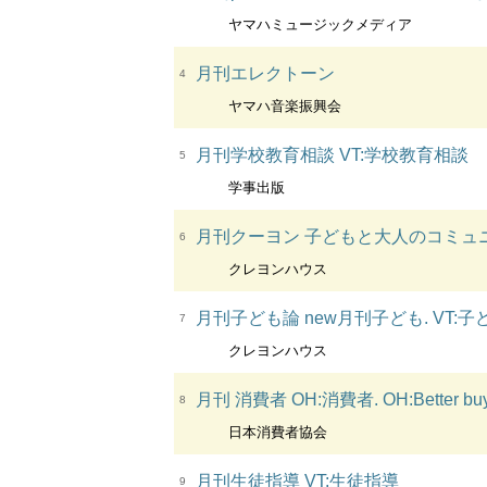
ヤマハミュージックメディア
月刊エレクトーン
4
ヤマハ音楽振興会
月刊学校教育相談 VT:学校教育相談
5
学事出版
月刊クーヨン 子どもと大人のコミュニ
6
クレヨンハウス
月刊子ども論 new月刊子ども. VT:子
7
クレヨンハウス
月刊 消費者 OH:消費者. OH:Better buy
8
日本消費者協会
月刊生徒指導 VT:生徒指導
9