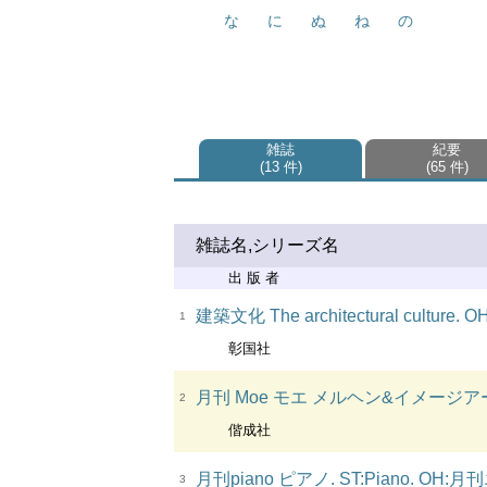
な
に
ぬ
ね
の
雑誌
紀要
13 件
65 件
雑誌名,シリーズ名
出 版 者
建築文化 The architectural culture. O
1
彰国社
月刊 Moe モエ メルヘン&イメージアート
2
偕成社
月刊piano ピアノ. ST:Piano. OH
3