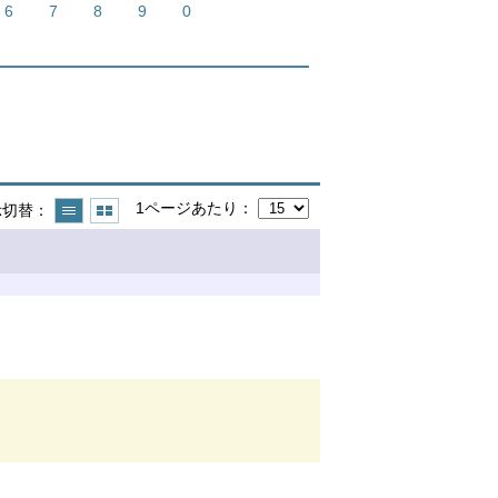
6
7
8
9
0
1ページあたり
示切替