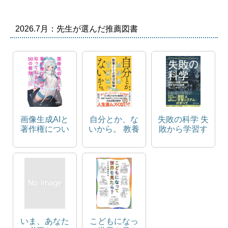
2026.7月：先生が選んだ推薦図書
画像生成AIと
自分とか、な
失敗の科学 失
著作権につい
いから。 教養
敗から学習す
て知っておき
としての東洋
る組織、学習
たい50の質問
哲学
できない組織
いま、あなた
こどもになっ