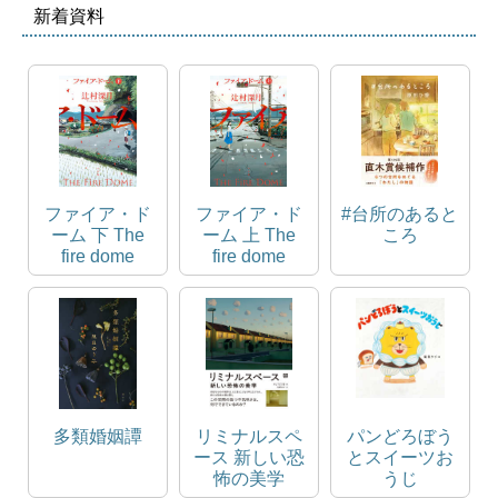
新着資料
ファイア・ド
ファイア・ド
#台所のあると
ーム 下 The
ーム 上 The
ころ
fire dome
fire dome
多類婚姻譚
リミナルスペ
パンどろぼう
ース 新しい恐
とスイーツお
怖の美学
うじ