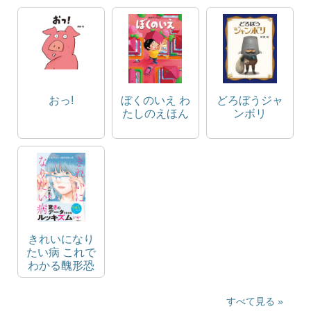
おっ!
ぼくのいえ わ
どろぼうジャ
たしのえほん
ンボリ
きれいになり
たい病 これで
わかる醜形恐
怖心性
すべて見る