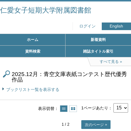
仁愛女子短期大学附属図書館
ログイン
English
ホーム
新着資料
資料検索
雑誌タイトル索引
すべて見る
2025.12月：青空文庫表紙コンテスト歴代優秀
作品
ブックリスト一覧を表示する
1ページあたり
表示切替
1
/ 2
次のページ