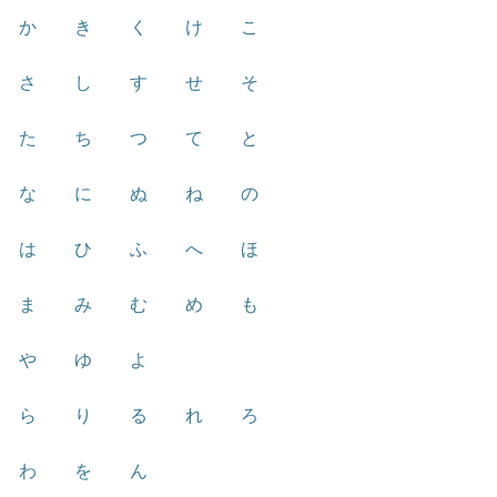
か
き
く
け
こ
さ
し
す
せ
そ
た
ち
つ
て
と
な
に
ぬ
ね
の
は
ひ
ふ
へ
ほ
ま
み
む
め
も
や
ゆ
よ
ら
り
る
れ
ろ
わ
を
ん