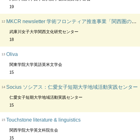
19
MKCR newsletter 学術フロンティア推進事業「関西圏の人間文化についての総合的研究」. CL:MKCRニューズレター. VT:Mukogawa Kansai Culture Research newsletter. OH:文部科学省学術フロンティア推進事業「関西圏の人間文化についての総合的研究」
12
武庫川女子大学関西文化研究センター
18
Oliva
13
関東学院大学英語英米文学会
15
Socius ソシアス：仁愛女子短期大学地域活動実践センター
14
仁愛女子短期大学地域活動実践センター
15
Touchstone literature & linguistics
15
関西学院大学英文科院生会
15