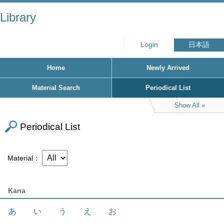
Library
Login
日本語
Home
Newly Arrived
Material Search
Periodical List
Show All
Periodical List
Material
Kana
あ
い
う
え
お