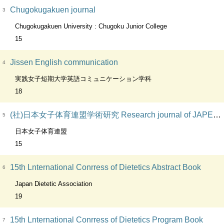
Chugokugakuen journal
3
Chugokugakuen University : Chugoku Junior College
15
Jissen English communication
4
実践女子短期大学英語コミュニケーション学科
18
(社)日本女子体育連盟学術研究 Research journal of JAPEW. BC:Research Journal of Japan Association of Physical Education for Women. VT:日本女子体育連盟学術研究. VT:RJ-JAPEW
5
日本女子体育連盟
15
15th Lnternational Conrress of Dietetics Abstract Book
6
Japan Dietetic Association
19
15th Lnternational Conrress of Dietetics Program Book
7