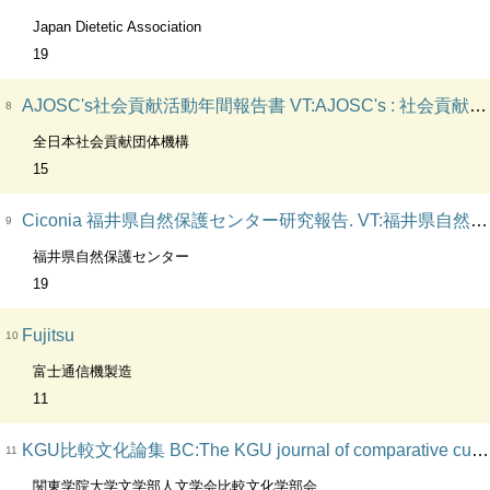
Japan Dietetic Association
19
AJOSC's社会貢献活動年間報告書 VT:AJOSC's : 社会貢献活動年間報告書. VT:All Japan Organization of Social Contribution's. CL:社会貢献活動年間報告書
8
全日本社会貢献団体機構
15
Ciconia 福井県自然保護センター研究報告. VT:福井県自然保護センター研究報告
9
福井県自然保護センター
19
Fujitsu
10
富士通信機製造
11
KGU比較文化論集 BC:The KGU journal of comparative cultural studies. VT:比較文化論集
11
関東学院大学文学部人文学会比較文化学部会