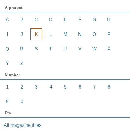
Alphabet
A
B
C
D
E
F
G
H
I
J
K
L
M
N
O
P
Q
R
S
T
U
V
W
X
Y
Z
Number
1
2
3
4
5
6
7
8
9
0
Etc
All magazine titles