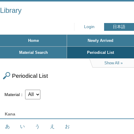
Library
Login
日本語
Home
Newly Arrived
Material Search
Periodical List
Show All
Periodical List
Material
Kana
あ
い
う
え
お