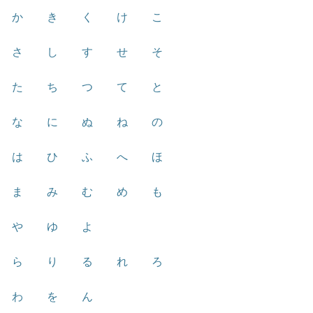
か
き
く
け
こ
さ
し
す
せ
そ
た
ち
つ
て
と
な
に
ぬ
ね
の
は
ひ
ふ
へ
ほ
ま
み
む
め
も
や
ゆ
よ
ら
り
る
れ
ろ
わ
を
ん