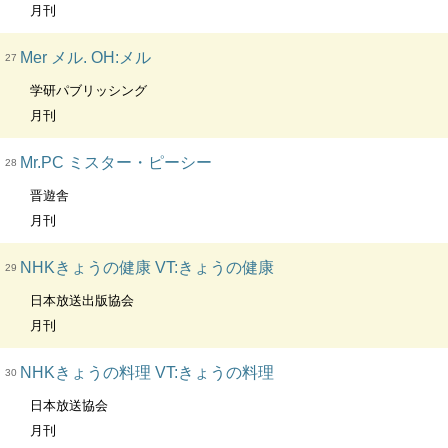
月刊
Mer メル. OH:メル
27
学研パブリッシング
月刊
Mr.PC ミスター・ピーシー
28
晋遊舎
月刊
NHKきょうの健康 VT:きょうの健康
29
日本放送出版協会
月刊
NHKきょうの料理 VT:きょうの料理
30
日本放送協会
月刊