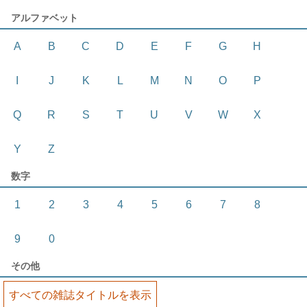
アルファベット
A
B
C
D
E
F
G
H
I
J
K
L
M
N
O
P
Q
R
S
T
U
V
W
X
Y
Z
数字
1
2
3
4
5
6
7
8
9
0
その他
すべての雑誌タイトルを表示