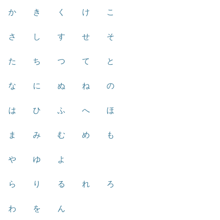
か
き
く
け
こ
さ
し
す
せ
そ
た
ち
つ
て
と
な
に
ぬ
ね
の
は
ひ
ふ
へ
ほ
ま
み
む
め
も
や
ゆ
よ
ら
り
る
れ
ろ
わ
を
ん