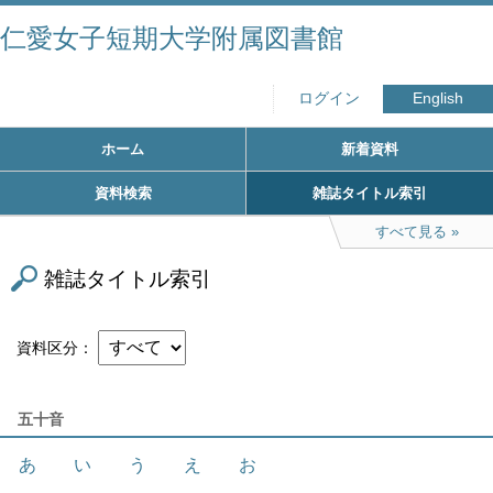
仁愛女子短期大学附属図書館
ログイン
English
ホーム
新着資料
資料検索
雑誌タイトル索引
すべて見る
雑誌タイトル索引
資料区分
五十音
あ
い
う
え
お