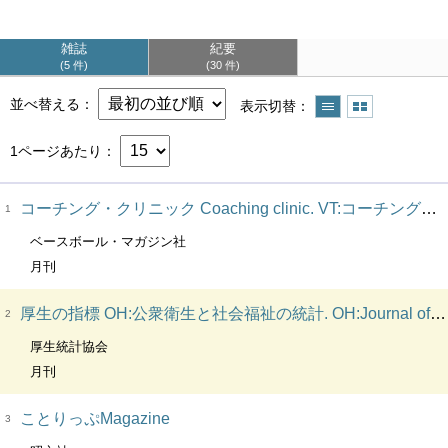
雑誌
紀要
5 件
30 件
並べ替える
表示切替
1ページあたり
コーチング・クリニック Coaching clinic. VT:コーチングクリニック
1
ベースボール・マガジン社
月刊
厚生の指標 OH:公衆衛生と社会福祉の統計. OH:Journal of health and welfare statistics. OH:国民衛生の動向. OH:社会福祉の動向. OH:福祉と国民生活の動向. OH:国民の福祉の動向. OH:国民の生活と福祉の動向. OH:保険と年金の動向
2
厚生統計協会
月刊
ことりっぷMagazine
3