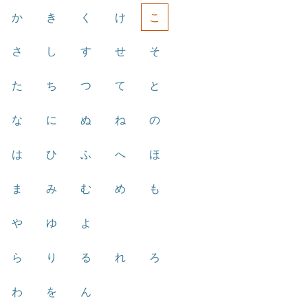
か
き
く
け
こ
さ
し
す
せ
そ
た
ち
つ
て
と
な
に
ぬ
ね
の
は
ひ
ふ
へ
ほ
ま
み
む
め
も
や
ゆ
よ
ら
り
る
れ
ろ
わ
を
ん