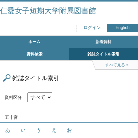
仁愛女子短期大学附属図書館
ログイン
English
ホーム
新着資料
資料検索
雑誌タイトル索引
すべて見る
雑誌タイトル索引
資料区分
五十音
あ
い
う
え
お