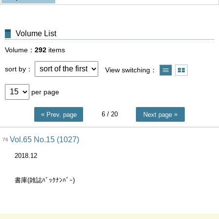
Volume List
Volume
292
items
sort by
View switching
per page
6
/ 20
Prev. page
Next page
Vol.65 No.15 (1027)
76
2018.12
書庫(雑誌ﾊﾞｯｸﾅﾝﾊﾞｰ)