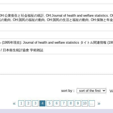
:公衆衛生と社会福祉の統計. OH:Journal of health and welfare statist
の動向. OH:国民の福祉の動向. OH:国民の生活と福祉の動向. OH:保険と年
995年現在): Journal of health and welfare statistics タイトル関
計 / 日本衞生統計協會 学術雑誌
sort by
V
1
2
3
4
5
6
7
8
9
10
...