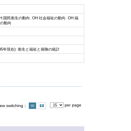
ics. OH:国民衛生の動向. OH:社会福祉の動向. OH:福
金の動向
連情報 (1995年現在): 衛生と福祉と保険の統計
per page
iew switching