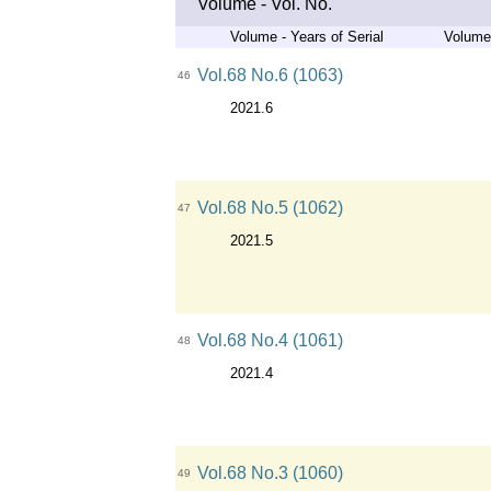
Volume - Vol. No.
Volume - Years of Serial
Volume 
Vol.68 No.6 (1063)
46
2021.6
Vol.68 No.5 (1062)
47
2021.5
Vol.68 No.4 (1061)
48
2021.4
Vol.68 No.3 (1060)
49