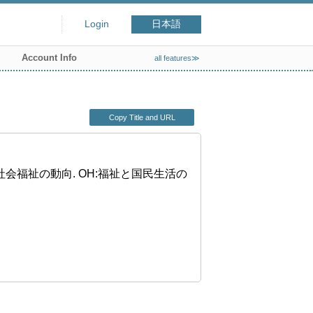
Login
日本語
Account Info
all features≫
Copy Title and URL
動向. OH:社会福祉の動向. OH:福祉と国民生活の