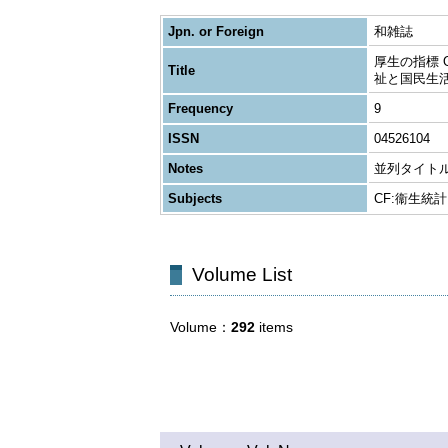
Jpn. or Foreign
和雑誌
厚生の指標 OH
Title
祉と国民生活
Frequency
9
ISSN
04526104
Notes
並列タイトル (1
Subjects
CF:衞生統
Volume List
Volume
292
items