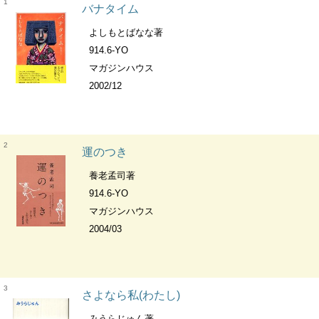
1
バナタイム
よしもとばなな著
914.6-YO
マガジンハウス
2002/12
2
運のつき
養老孟司著
914.6-YO
マガジンハウス
2004/03
3
さよなら私(わたし)
みうらじゅん著