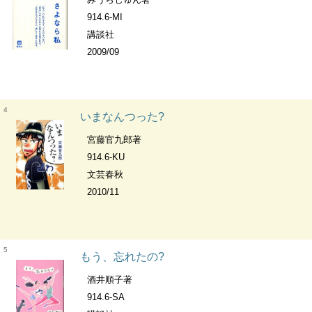
914.6-MI
講談社
2009/09
4
いまなんつった?
宮藤官九郎著
914.6-KU
文芸春秋
2010/11
5
もう、忘れたの?
酒井順子著
914.6-SA