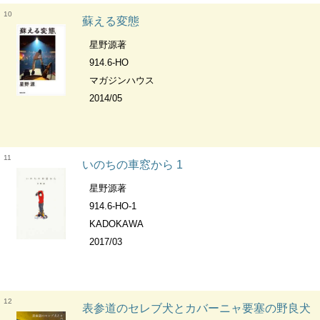
10
蘇える変態
星野源著
914.6-HO
マガジンハウス
2014/05
11
いのちの車窓から 1
星野源著
914.6-HO-1
KADOKAWA
2017/03
12
表参道のセレブ犬とカバーニャ要塞の野良犬