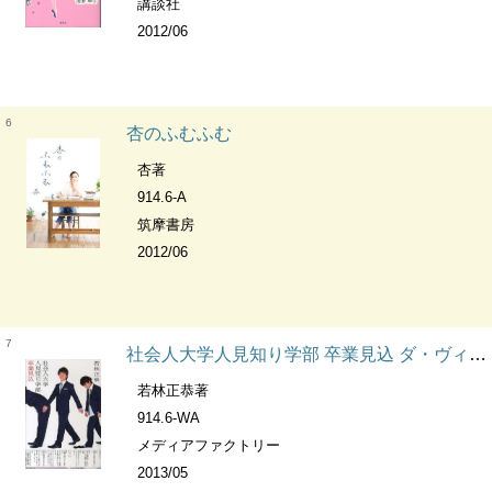
講談社
2012/06
6
杏のふむふむ
杏著
914.6-A
筑摩書房
2012/06
7
社会人大学人見知り学部 卒業見込 ダ・ヴィンチブックス
若林正恭著
914.6-WA
メディアファクトリー
2013/05