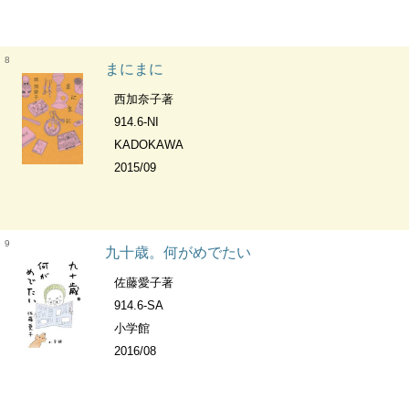
8
まにまに
西加奈子著
914.6-NI
KADOKAWA
2015/09
9
九十歳。何がめでたい
佐藤愛子著
914.6-SA
小学館
2016/08