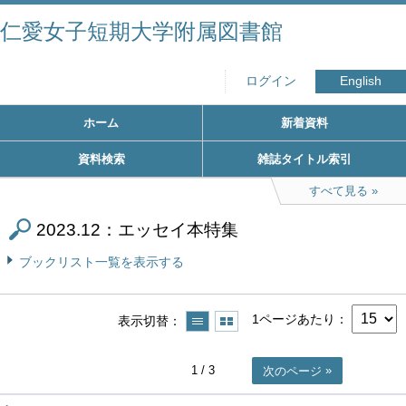
仁愛女子短期大学附属図書館
ログイン
English
ホーム
新着資料
資料検索
雑誌タイトル索引
すべて見る
2023.12：エッセイ本特集
ブックリスト一覧を表示する
1ページあたり
表示切替
1
/ 3
次のページ