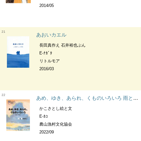
2014/05
21
あおいカエル
長田真作え 石井裕也ぶん
E-ﾅｶﾞﾀ
リトルモア
2016/03
22
あめ、ゆき、あられ、くものいろいろ 雨と雲のはなし かこさとしの地球のかがくえほん
かこさとし絵と文
E-ｶｺ
農山漁村文化協会
2022/09