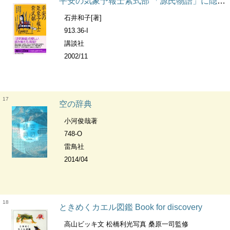
平安の気象予報士紫式部 「源氏物語」に隠された天気の科学 講談社+α新書 ; 130-1C
石井和子[著]
913.36-I
講談社
2002/11
17
空の辞典
小河俊哉著
748-O
雷鳥社
2014/04
18
ときめくカエル図鑑 Book for discovery
高山ビッキ文 松橋利光写真 桑原一司監修