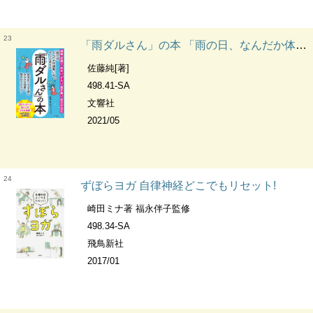
23
「雨ダルさん」の本 「雨の日、なんだか体調悪い」がスーッと消える
佐藤純[著]
498.41-SA
文響社
2021/05
24
ずぼらヨガ 自律神経どこでもリセット!
崎田ミナ著 福永伴子監修
498.34-SA
飛鳥新社
2017/01