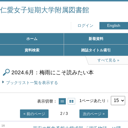
仁愛女子短期大学附属図書館
ログイン
English
ホーム
新着資料
資料検索
雑誌タイトル索引
すべて見る
2024.6月：梅雨にこそ読みたい本
ブックリスト一覧を表示する
1ページあたり
表示切替
2
/ 3
前のページ
次のページ
16