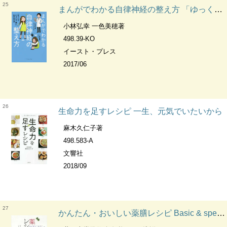
25
まんがでわかる自律神経の整え方 「ゆっくり・にっこり・楽に」生きる方法
小林弘幸 一色美穂著
498.39-KO
イースト・プレス
2017/06
26
生命力を足すレシピ 一生、元気でいたいから
麻木久仁子著
498.583-A
文響社
2018/09
27
かんたん・おいしい薬膳レシピ Basic & special kampo★24 気になる症状別メニューで体内浄化&体質改善