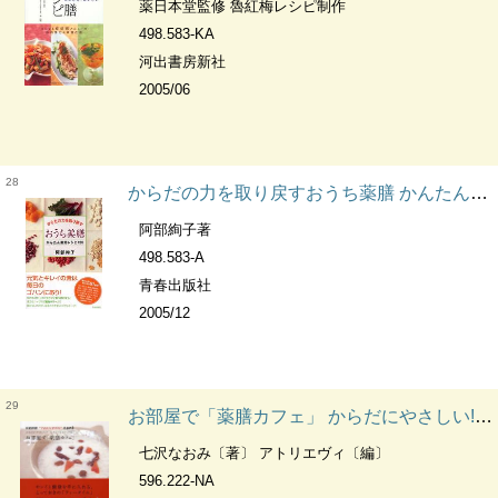
薬日本堂監修 魯紅梅レシピ制作
498.583-KA
河出書房新社
2005/06
28
からだの力を取り戻すおうち薬膳 かんたん薬効レシピ120
阿部絢子著
498.583-A
青春出版社
2005/12
29
お部屋で「薬膳カフェ」 からだにやさしい!スイーツ&ドリンク64
七沢なおみ〔著〕 アトリエヴィ〔編〕
596.222-NA