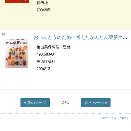
祥伝社
2004/05
30
おべんとうのために考えたかんたん薬膳クッキング
植山美保料理・監修
498.583-U
技術評論社
2004/12
2
/ 3
前のページ
次のページ
このサービスについて