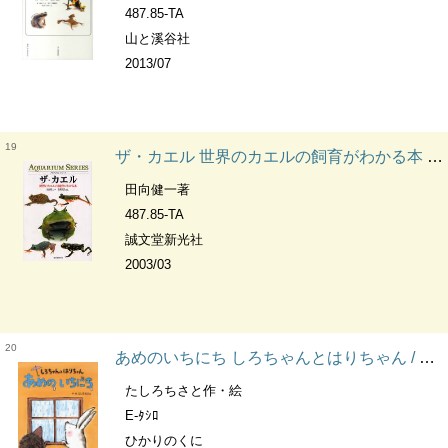
487.85-TA
山と溪谷社
2013/07
19
ザ・カエル 世界のカエルの飼育がわかる本 アクアリウム・シリーズ
田向健一著
487.85-TA
誠文堂新光社
2003/03
20
あめのいちにち しろちゃんとはりちゃん / たしろちさと作・絵
たしろちさと作・絵
E-ﾀｼﾛ
ひかりのくに