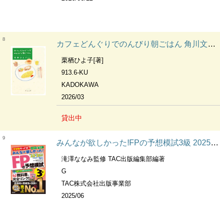
8
カフェどんぐりでのんびり朝ごはん 角川文庫く42-2
栗栖ひよ子[著]
913.6-KU
KADOKAWA
2026/03
貸出中
9
みんなが欲しかった!FPの予想模試3級 2025-2026年版
滝澤ななみ監修 TAC出版編集部編著
G
TAC株式会社出版事業部
2025/06