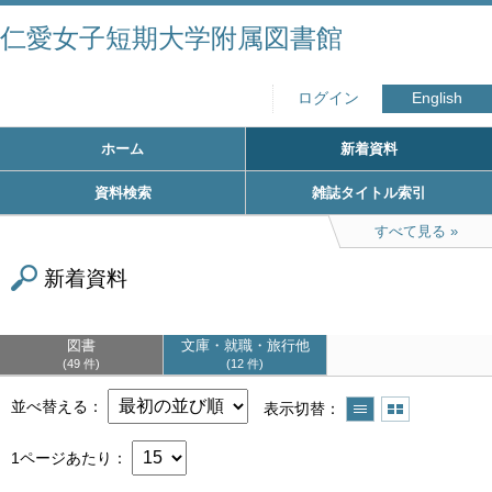
仁愛女子短期大学附属図書館
ログイン
English
ホーム
新着資料
資料検索
雑誌タイトル索引
すべて見る
新着資料
図書
文庫・就職・旅行他
49 件
12 件
並べ替える
表示切替
1ページあたり