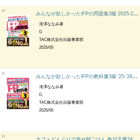
10
みんなが欲しかった!FPの問題集3級 2025-2026年版
滝澤ななみ著
G
TAC株式会社出版事業部
2025/05
11
みんなが欲しかった!FPの教科書3級 '25-'26年版
滝澤ななみ著
G
TAC株式会社出版事業部
2025/05
12
カフェどんぐりで幸せ朝ごはん 角川文庫24318,く42-1