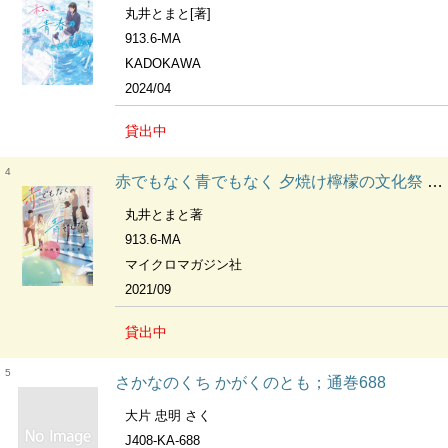
丸井とまと[著]
913.6-MA
KADOKAWA
2024/04
貸出中
4
赤でもなく青でもなく 夕焼け檸檬の文化祭 ことのは文庫
丸井とまと著
913.6-MA
マイクロマガジン社
2021/09
貸出中
5
さかなのくち かがくのとも；通巻688
大片 忠明 さく
J408-KA-688