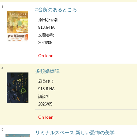
3
#台所のあるところ
原田ひ香著
913.6-HA
文藝春秋
2026/05
On loan
4
多類婚姻譚
凪良ゆう
913.6-NA
講談社
2026/05
On loan
5
リミナルスペース 新しい恐怖の美学