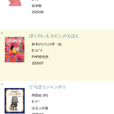
絵本館
2025/08
8
ぼくのいえ わたしのえほん
鈴木のりたけ作・絵
E-ｽｽﾞｷ
PHP研究所
2025/07
9
どろぼうジャンボリ
阿部結 [作]
E-ｱﾍﾞ
ほるぷ出版