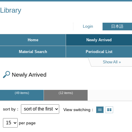
Library
Login
日本語
Home
Newly Arrived
Material Search
Periodical List
Show All
Newly Arrived
49 items
12 items
sort by
View switching
per page