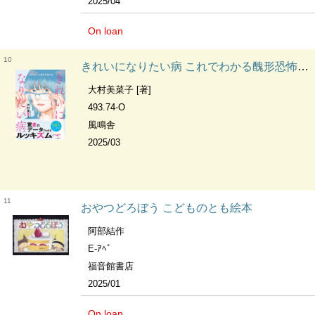
2025/04
On loan
10
きれいになりたい病 これでわかる醜形恐怖心性
大村美菜子 [著]
493.74-O
風鳴舎
2025/03
11
おやつどろぼう こどものとも絵本
阿部結作
E-ｱﾍﾞ
福音館書店
2025/01
On loan