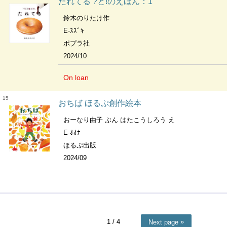
たれてる ?と!のえほん：1
鈴木のりたけ作
E-ｽｽﾞｷ
ポプラ社
2024/10
On loan
15
おちば ほるぷ創作絵本
おーなり由子 ぶん はたこうしろう え
E-ｵｵﾅ
ほるぷ出版
2024/09
1
/ 4
Next page