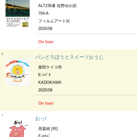
ALT236著 佐野ゆか訳
704-A
フィルムアート社
2025/09
On loan
6
パンどろぼうとスイーツおうじ
柴田ケイコ作
E-ｼﾊﾞﾀ
KADOKAWA
2025/09
On loan
7
おっ!
高畠純 [作]
E-ﾀｶﾊﾞ