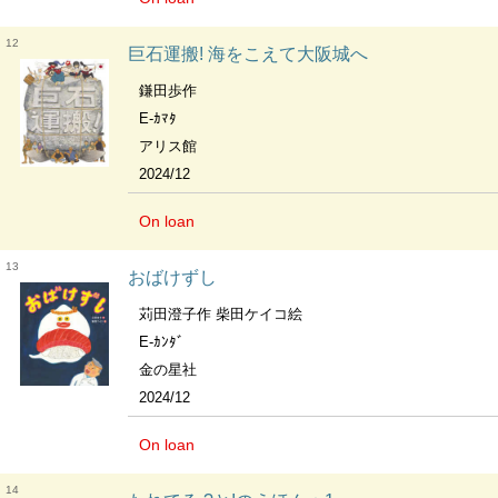
12
巨石運搬! 海をこえて大阪城へ
鎌田歩作
E-ｶﾏﾀ
アリス館
2024/12
On loan
13
おばけずし
苅田澄子作 柴田ケイコ絵
E-ｶﾝﾀﾞ
金の星社
2024/12
On loan
14