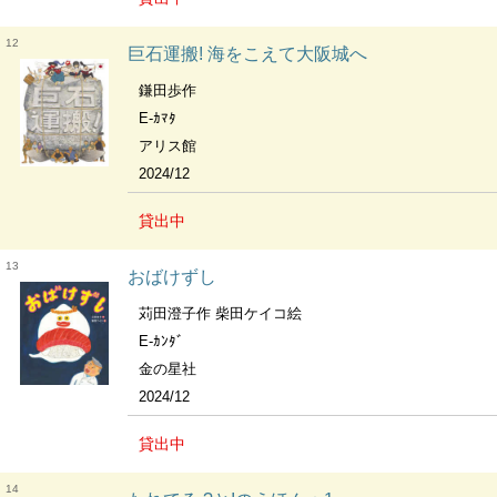
12
巨石運搬! 海をこえて大阪城へ
鎌田歩作
E-ｶﾏﾀ
アリス館
2024/12
貸出中
13
おばけずし
苅田澄子作 柴田ケイコ絵
E-ｶﾝﾀﾞ
金の星社
2024/12
貸出中
14