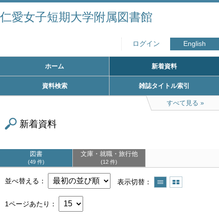
仁愛女子短期大学附属図書館
ログイン
English
ホーム
新着資料
資料検索
雑誌タイトル索引
すべて見る
新着資料
図書
文庫・就職・旅行他
49 件
12 件
並べ替える
表示切替
1ページあたり