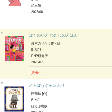
絵本館
2025/08
8
ぼくのいえ わたしのえほん
鈴木のりたけ作・絵
E-ｽｽﾞｷ
PHP研究所
2025/07
貸出中
9
どろぼうジャンボリ
阿部結 [作]
E-ｱﾍﾞ
ほるぷ出版