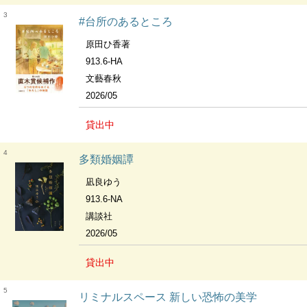
3
#台所のあるところ
原田ひ香著
913.6-HA
文藝春秋
2026/05
貸出中
4
多類婚姻譚
凪良ゆう
913.6-NA
講談社
2026/05
貸出中
5
リミナルスペース 新しい恐怖の美学