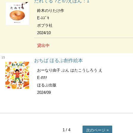
たれてる ?と!のえほん：1
鈴木のりたけ作
E-ｽｽﾞｷ
ポプラ社
2024/10
貸出中
15
おちば ほるぷ創作絵本
おーなり由子 ぶん はたこうしろう え
E-ｵｵﾅ
ほるぷ出版
2024/09
1
/ 4
次のページ