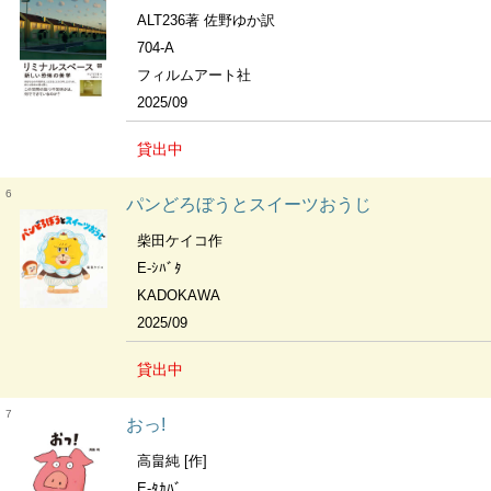
ALT236著 佐野ゆか訳
704-A
フィルムアート社
2025/09
貸出中
6
パンどろぼうとスイーツおうじ
柴田ケイコ作
E-ｼﾊﾞﾀ
KADOKAWA
2025/09
貸出中
7
おっ!
高畠純 [作]
E-ﾀｶﾊﾞ