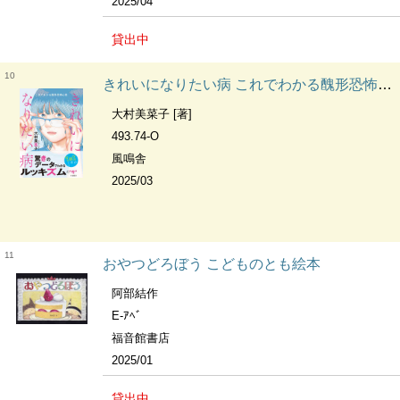
2025/04
貸出中
10
きれいになりたい病 これでわかる醜形恐怖心性
大村美菜子 [著]
493.74-O
風鳴舎
2025/03
11
おやつどろぼう こどものとも絵本
阿部結作
E-ｱﾍﾞ
福音館書店
2025/01
貸出中