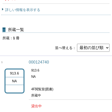
詳しい情報を表示する
所蔵一覧
所蔵
1
冊
並べ替える
000124740
1
913.6
913.6
NA
NA
4F閲覧室(図書)
所蔵中
貸出中