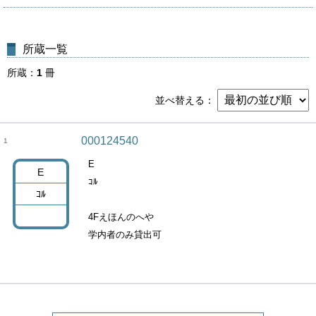
所蔵一覧
所蔵
1
冊
並べ替える
000124540
1
E
E
ｺﾙ
ｺﾙ
4Fえほんのへや
学内者のみ貸出可