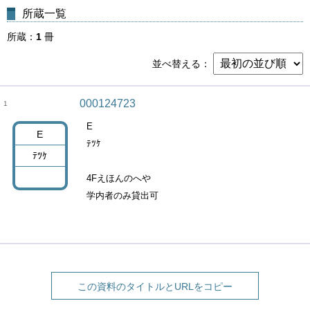
所蔵一覧
所蔵
1
冊
並べ替える
000124723
1
E
E
ﾃﾂｹ
ﾃﾂｹ
4Fえほんのへや
学内者のみ貸出可
この資料のタイトルとURLをコピー