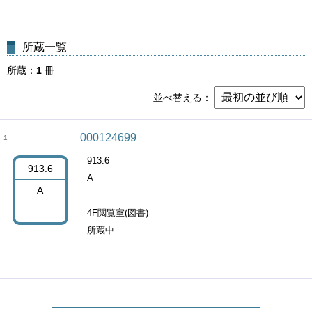
所蔵一覧
所蔵
1
冊
並べ替える
000124699
1
913.6
913.6
A
A
4F閲覧室(図書)
所蔵中