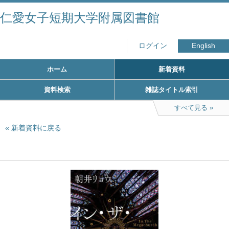
仁愛女子短期大学附属図書館
ログイン
English
ホーム
新着資料
資料検索
雑誌タイトル索引
すべて見る
新着資料に戻る