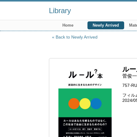
Library
Home
Newly Arrived
Mate
Back to Newly Arrived
ルー
菅俊一
757-R
フィル
2024/0