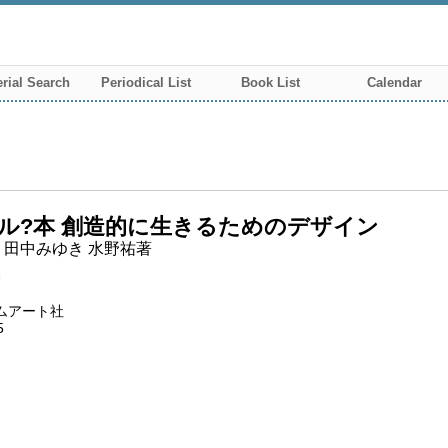
rial Search
Periodical List
Book List
Calendar
ル?本 創造的に生きるためのデザイン
 田中みゆき 水野祐著
U
ムアート社
5