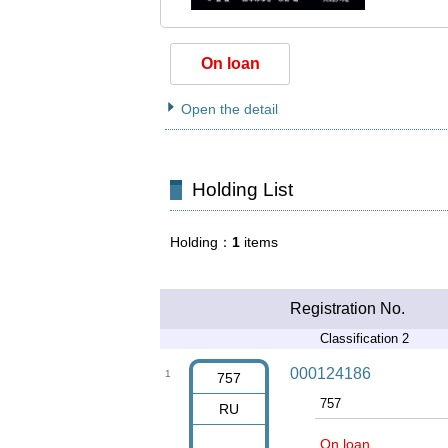
On loan
Open the detail
Holding List
Holding
1
items
Registration No.
Classification 2
000124186
1
757
757
RU
On loan