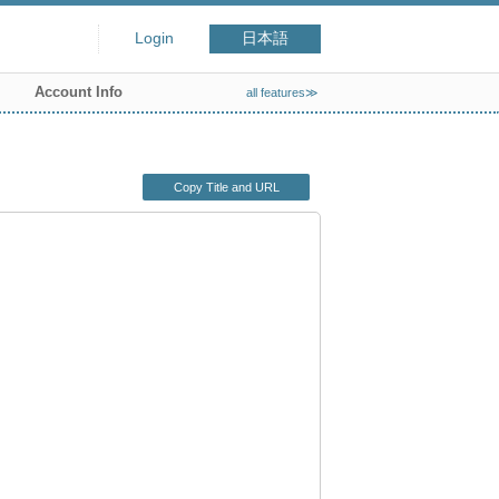
Login
日本語
Account Info
all features≫
Copy Title and URL