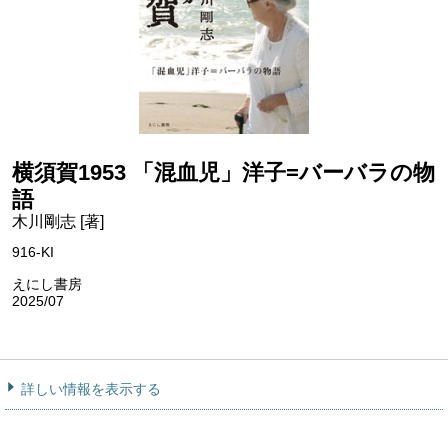
横須賀1953 「混血児」洋子=バーバラの物
語
木川剛志 [著]
916-KI
えにし書房
2025/07
詳しい情報を表示する