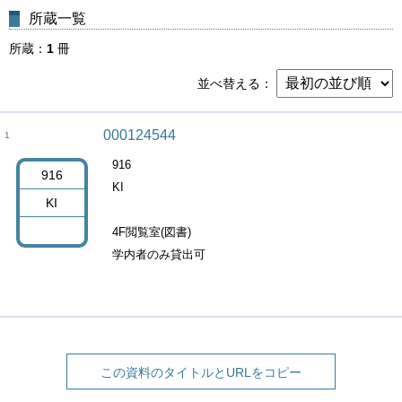
所蔵一覧
所蔵
1
冊
並べ替える
000124544
1
916
916
KI
KI
4F閲覧室(図書)
学内者のみ貸出可
この資料のタイトルとURLをコピー