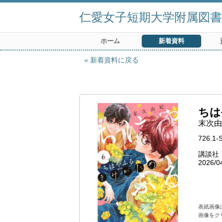
仁愛女子短期大学附属図書
ホーム
新着資料
新着資料に戻る
ちは
末次由
726.1-
講談社
2026/0
表紙画像
画像をク