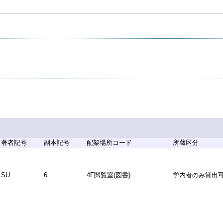
著者記号
副本記号
配架場所コード
所蔵区分
SU
6
4F閲覧室(図書)
学内者のみ貸出