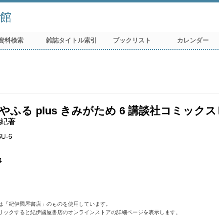
館
資料検索
雑誌タイトル索引
ブックリスト
カレンダー
やふる plus きみがため 6 講談社コミック
紀著
SU-6
4
は「紀伊國屋書店」のものを使用しています。
リックすると紀伊國屋書店のオンラインストアの詳細ページを表示します。