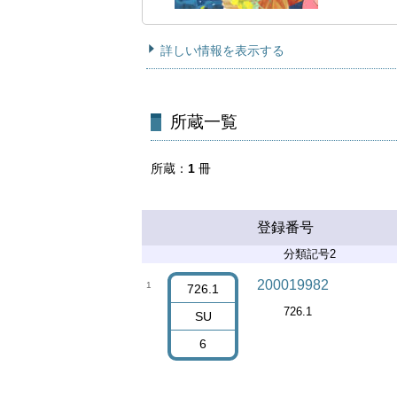
詳しい情報を表示する
所蔵一覧
所蔵
1
冊
登録番号
分類記号2
200019982
1
726.1
726.1
SU
6