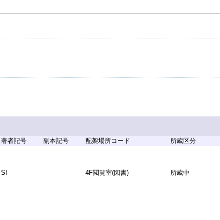
著者記号
副本記号
配架場所コード
所蔵区分
SI
4F閲覧室(図書)
所蔵中