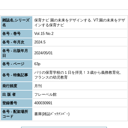
雑誌名,シリーズ
保育ナビ 園の未来をデザインする. VT:園の未来をデザ
名
インする保育ナビ
各号 - 巻号
Vol.15 No.2
各号 - 年月次
2024.5
各号 - 出版年月
2024/05/01
日
各号 - ページ
63p
パリの保育学校の１日を拝見！３歳から義務教育化、
各号 - 特集記事
フランスの幼児教育
発行頻度
月刊
出 版 者
フレーベル館
登録番号
400030991
各号 - 配架場所
書庫(雑誌ﾊﾞｯｸﾅﾝﾊﾞｰ)
コード