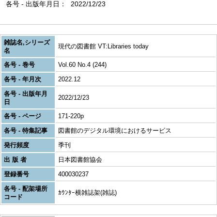
各号 - 出版年月日
2022/12/23
雑誌名,シリーズ
現代の図書館 VT:Libraries today
名
各号 - 巻号
Vol.60 No.4 (244)
各号 - 年月次
2022.12
各号 - 出版年月
2022/12/23
日
各号 - ページ
171-220p
各号 - 特集記事
図書館のデジタル環境におけるサービス
発行頻度
季刊
出 版 者
日本図書館協会
登録番号
400030237
各号 - 配架場所
ｶｳﾝﾀｰ横雑誌架(雑誌)
コード