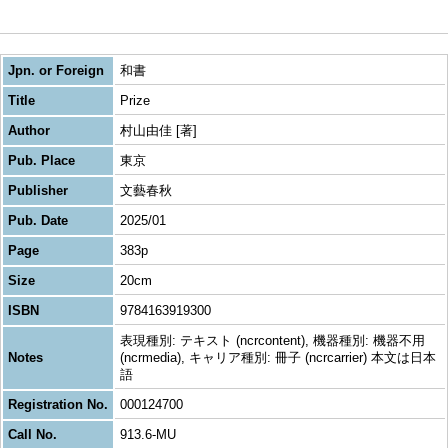
Jpn. or Foreign
和書
Title
Prize
Author
村山由佳 [著]
Pub. Place
東京
Publisher
文藝春秋
Pub. Date
2025/01
Page
383p
Size
20cm
ISBN
9784163919300
表現種別: テキスト (ncrcontent), 機器種別: 機器不用
Notes
(ncrmedia), キャリア種別: 冊子 (ncrcarrier) 本文は日本
語
Registration No.
000124700
Call No.
913.6-MU