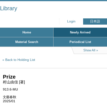
Library
Login
日本語
Home
Newly Arrived
Material Search
Periodical List
Show All
Back to Holding List
Prize
村山由佳 [著]
913.6-MU
文藝春秋
2025/01