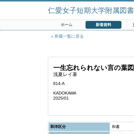
仁愛女子短期大学附属図書
ホーム
新着資料
所蔵一覧に戻る
一生忘れられない言の葉図
浅夏レイ著
814-A
KADOKAWA
2025/01
和洋区分
和書