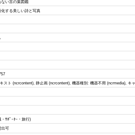
れない言の葉図鑑
語化する美しい詩と写真
A
757
ト (ncrcontent), 静止画 (ncrcontent), 機器種別: 機器不用 (ncrmedia), キャ
職・ｻﾎﾟｰﾀｰ・旅行)
貸出可