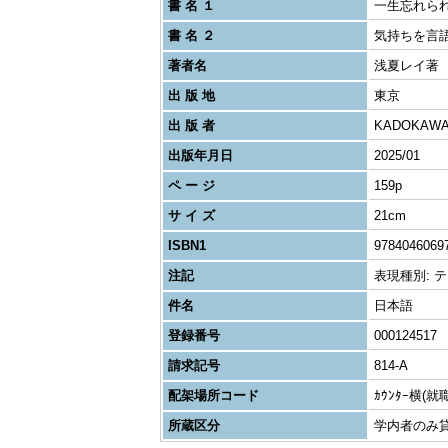
書 名 １
一生忘れら
書 名 ２
気持ちを言
著者名
浅夏レイ著
出 版 地
東京
出 版 者
KADOKAW
出版年月日
2025/01
ペ ー ジ
159p
サ イ ズ
21cm
ISBN1
9784046069
注記
表現種別: テキス
件名
日本語
登録番号
000124517
請求記号
814-A
配架場所コード
ｶｳﾝﾀｰ横(就
所蔵区分
学内者のみ