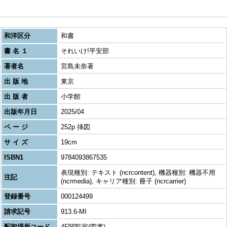
和洋区分
和書
書 名 １
それいけ!平安部
著者名
宮島未奈著
出 版 地
東京
出 版 者
小学館
出版年月日
2025/04
ペ ー ジ
252p 挿図
サ イ ズ
19cm
ISBN1
9784093867535
表現種別: テキスト (ncrcontent), 機器種別: 機器不用
注記
(ncrmedia), キャリア種別: 冊子 (ncrcarrier)
登録番号
000124499
請求記号
913.6-MI
配架場所コード
4F閲覧室(図書)