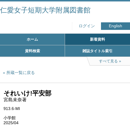
仁愛女子短期大学附属図書館
ログイン
English
ホーム
新着資料
資料検索
雑誌タイトル索引
すべて見る
所蔵一覧に戻る
それいけ!平安部
宮島未奈著
913.6-MI
小学館
2025/04