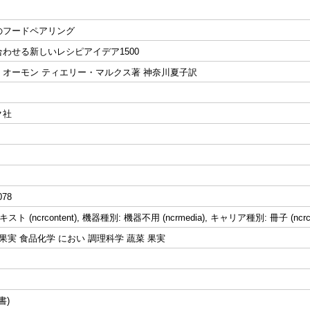
のフードペアリング
わせる新しいレシピアイデア1500
・オーモン ティエリー・マルクス著 神奈川夏子訳
ク社
078
ト (ncrcontent), 機器種別: 機器不用 (ncrmedia), キャリア種別: 冊子 (ncrc
菜 果実 食品化学 におい 調理科学 蔬菜 果実
書)