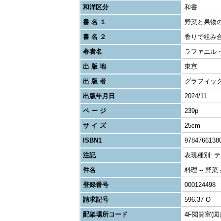
和洋区分
和書
書 名 １
野菜と果物
書 名 ２
香りで組み合
著者名
ラファエル
出 版 地
東京
出 版 者
グラフィッ
出版年月日
2024/11
ペ ー ジ
239p
サ イ ズ
25cm
ISBN1
9784766138
注記
表現種別: テキス
件名
料理 -- 野
登録番号
000124498
請求記号
596.37-O
配架場所コード
4F閲覧室(図