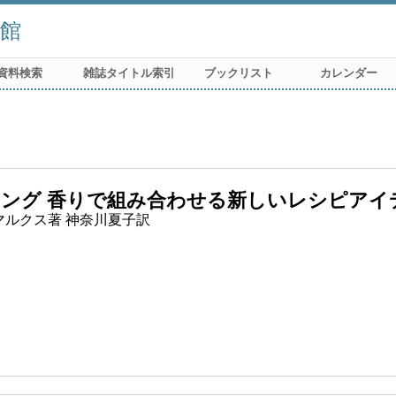
館
資料検索
雑誌タイトル索引
ブックリスト
カレンダー
ング 香りで組み合わせる新しいレシピアイデ
マルクス著 神奈川夏子訳