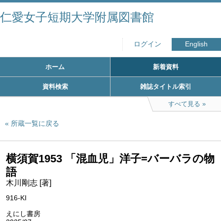
仁愛女子短期大学附属図書館
ログイン
English
ホーム
新着資料
資料検索
雑誌タイトル索引
すべて見る
所蔵一覧に戻る
横須賀1953 「混血児」洋子=バーバラの物
語
木川剛志 [著]
916-KI
えにし書房