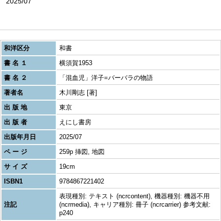
2025/07
和洋区分
和書
書 名 １
横須賀1953
書 名 ２
「混血児」洋子=バーバラの物語
著者名
木川剛志 [著]
出 版 地
東京
出 版 者
えにし書房
出版年月日
2025/07
ペ ー ジ
259p 挿図, 地図
サ イ ズ
19cm
ISBN1
9784867221402
表現種別: テキスト (ncrcontent), 機器種別: 機器不用
注記
(ncrmedia), キャリア種別: 冊子 (ncrcarrier) 参考文献:
p240