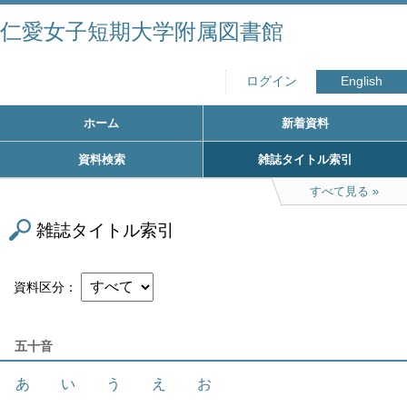
仁愛女子短期大学附属図書館
ログイン
English
ホーム
新着資料
資料検索
雑誌タイトル索引
すべて見る
雑誌タイトル索引
資料区分
五十音
あ
い
う
え
お