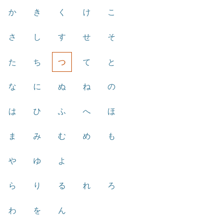
か
き
く
け
こ
さ
し
す
せ
そ
た
ち
つ
て
と
な
に
ぬ
ね
の
は
ひ
ふ
へ
ほ
ま
み
む
め
も
や
ゆ
よ
ら
り
る
れ
ろ
わ
を
ん