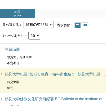
紀要
4 件
並べ替える
表示切替
1ページあたり
敦賀論叢
1
敦賀女子短期大学
不定期刊
鶴見大学紀要. 第3部, 保育・歯科衛生編 VT:鶴見大学紀要. 第三部, 保育・歯科衛生編. BC:The bulletin of Tsurumi College. Pt. 3, Studies in infant education and dental hygiene. OH:The bulletin of Tsurumi University. Pt. 3, Studies in infant education and dental hygiene
2
鶴見大学
年刊
鶴見大学佛教文化研究所紀要 BC:Bulletin of the Institute of Buddhist Culture, Tsurumi University. CL:鶴見大学仏教文化研究所紀要. VT:紀要
3