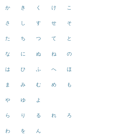
か
き
く
け
こ
さ
し
す
せ
そ
た
ち
つ
て
と
な
に
ぬ
ね
の
は
ひ
ふ
へ
ほ
ま
み
む
め
も
や
ゆ
よ
ら
り
る
れ
ろ
わ
を
ん