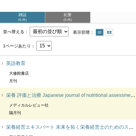
雑誌
紀要
5 件
5 件
並べ替える
表示切替
1ページあたり
英語教育
1
大修館書店
月刊
栄養 評価と治療 Japanese journal of nutritional assessment. CL:栄養-評価と治療
2
メディカルレビュー社
隔月刊
栄養経営エキスパート 未来を拓く栄養経営士のためのスキルアップマガジン Nutrition management expert. VT:未来を拓く栄養経営士のためのスキルアップマガジン
3