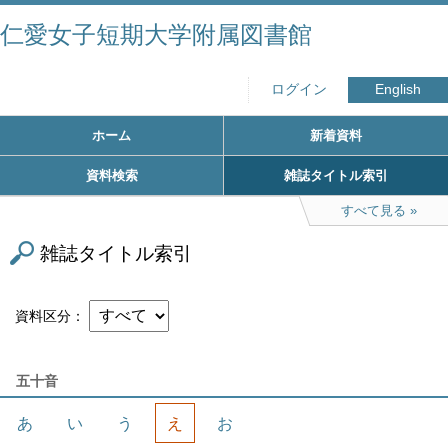
仁愛女子短期大学附属図書館
ログイン
English
ホーム
新着資料
資料検索
雑誌タイトル索引
すべて見る
雑誌タイトル索引
資料区分
五十音
あ
い
う
え
お