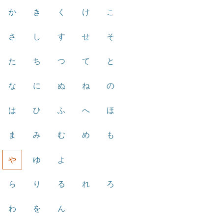
か
き
く
け
こ
さ
し
す
せ
そ
た
ち
つ
て
と
な
に
ぬ
ね
の
は
ひ
ふ
へ
ほ
ま
み
む
め
も
や
ゆ
よ
ら
り
る
れ
ろ
わ
を
ん