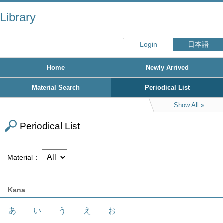
Library
Login
日本語
Home
Newly Arrived
Material Search
Periodical List
Show All
Periodical List
Material
Kana
あ
い
う
え
お