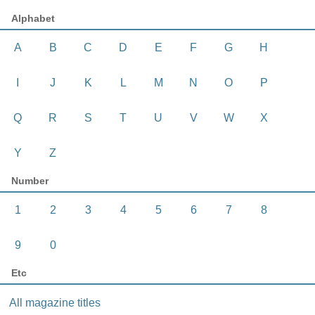
Alphabet
A
B
C
D
E
F
G
H
I
J
K
L
M
N
O
P
Q
R
S
T
U
V
W
X
Y
Z
Number
1
2
3
4
5
6
7
8
9
0
Etc
All magazine titles