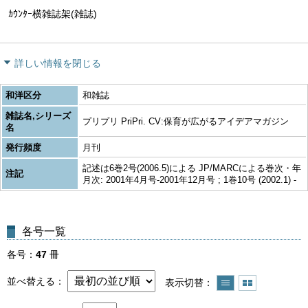
ｶｳﾝﾀｰ横雑誌架(雑誌)
詳しい情報を閉じる
和洋区分
和雑誌
雑誌名,シリーズ
プリプリ PriPri. CV:保育が広がるアイデアマガジン
名
発行頻度
月刊
記述は6巻2号(2006.5)による JP/MARCによる巻次・年
注記
月次: 2001年4月号-2001年12月号 ; 1巻10号 (2002.1) -
各号一覧
各号
47
冊
並べ替える
表示切替