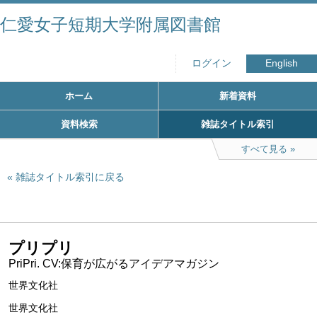
仁愛女子短期大学附属図書館
ログイン
English
ホーム
新着資料
資料検索
雑誌タイトル索引
すべて見る
雑誌タイトル索引に戻る
プリプリ
PriPri. CV:保育が広がるアイデアマガジン
世界文化社
世界文化社