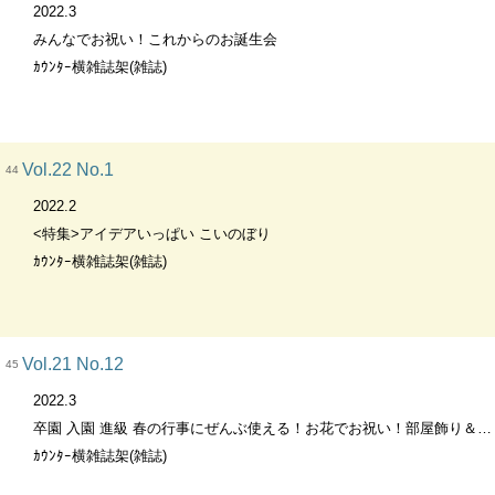
2022.3
みんなでお祝い！これからのお誕生会
ｶｳﾝﾀｰ横雑誌架(雑誌)
Vol.22 No.1
44
2022.2
<特集>アイデアいっぱい こいのぼり
ｶｳﾝﾀｰ横雑誌架(雑誌)
Vol.21 No.12
45
2022.3
卒園 入園 進級 春の行事にぜんぶ使える！お花でお祝い！部屋飾り＆プレゼント・カード
ｶｳﾝﾀｰ横雑誌架(雑誌)