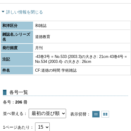
詳しい情報を閉じる
和洋区分
和雑誌
雑誌名,シリーズ
道徳教育
名
発行頻度
月刊
-43巻3号 = No.533 (2003.3)の大きさ: 21cm 43巻4号 =
注記
No.534 (2003.4)- の大きさ: 26cm
件名
CF:道徳の時間 学術雑誌
各号一覧
各号
206
冊
並べ替える
表示切替
1ページあたり