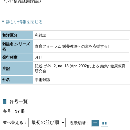
ｶｳﾝﾀｰ横雑誌架(雑誌)
詳しい情報を閉じる
和洋区分
和雑誌
雑誌名,シリーズ
食育フォーラム 栄養教諭への道を応援する!
名
発行頻度
月刊
記述はVol. 2, no. 13 (Apr. 2002)による 編集: 健康教育
注記
研究会
件名
学術雑誌
各号一覧
各号
57
冊
並べ替える
表示切替