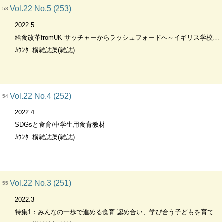
Vol.22 No.5 (253)
53
2022.5
給食改革fromUK サッチャーからラッシュフォードへ～イギリス学校給食の歴史～
ｶｳﾝﾀｰ横雑誌架(雑誌)
Vol.22 No.4 (252)
54
2022.4
SDGsと食育/中学生用食育教材
ｶｳﾝﾀｰ横雑誌架(雑誌)
Vol.22 No.3 (251)
55
2022.3
特集1：みんなの一歩で進める食育 認め合い、学び合う子どもを育てる学校の食育 特集2：東京栄養サミット 世界に冠たる日本の学校給食