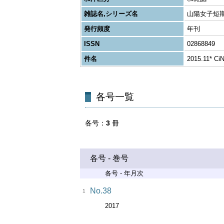
雑誌名,シリーズ名
山陽女子短
発行頻度
年刊
ISSN
02868849
件名
2015.11*
各号一覧
各号
3
冊
各号 - 巻号
各号 - 年月次
No.38
1
2017