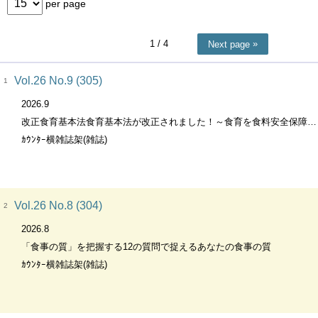
per page
1
/ 4
Next page
Vol.26 No.9 (305)
1
2026.9
改正食育基本法食育基本法が改正されました！～食育を食料安全保障にも資するものに強化
ｶｳﾝﾀｰ横雑誌架(雑誌)
Vol.26 No.8 (304)
2
2026.8
「食事の質」を把握する12の質問で捉えるあなたの食事の質
ｶｳﾝﾀｰ横雑誌架(雑誌)