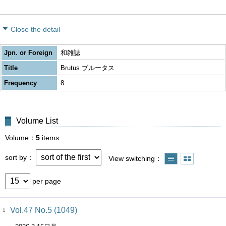
Close the detail
Jpn. or Foreign
和雑誌
Title
Brutus ブルータス
Frequency
8
Volume List
Volume
5
items
sort by
View switching
per page
Vol.47 No.5 (1049)
1