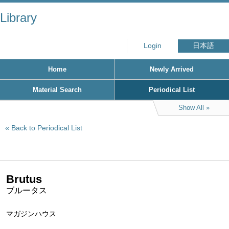
Library
Login
日本語
Home
Newly Arrived
Material Search
Periodical List
Show All
Back to Periodical List
Brutus
ブルータス
マガジンハウス