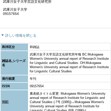
武庫川女子大学言語文化研究所
武庫川女子大学
09157654
詳しい情報を閉じる
和洋区分
和雑誌
武庫川女子大学言語文化研究所年報 BC:Mukogawa
Women's University annual report of Research Institute
雑誌名,シリーズ
for Linguistic and Cultural Studies. OH:Mukogawa
名
Women's University annual report of Research Institute
for Linguistic Cultural Studies
発行頻度
年刊
ISSN
09157654
裏表紙タイトル変更: Mukogawa Women's University
annual report of Research Institute for Linguistic and
注記
Cultural Studies (-7号 (1995))→Mukogawa Women's
University annual report of Research Institute for
Linguistic Cultural Studies (8号 (1996)-)