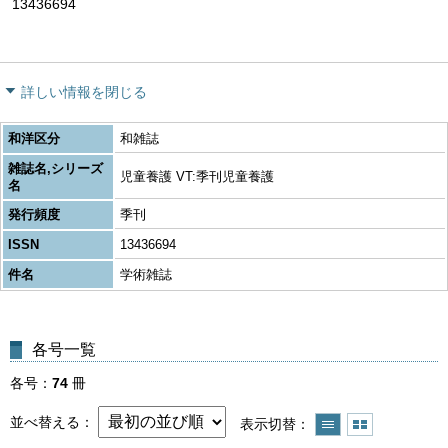
13436694
詳しい情報を閉じる
和洋区分
和雑誌
雑誌名,シリーズ
児童養護 VT:季刊児童養護
名
発行頻度
季刊
ISSN
13436694
件名
学術雑誌
各号一覧
各号
74
冊
並べ替える
表示切替