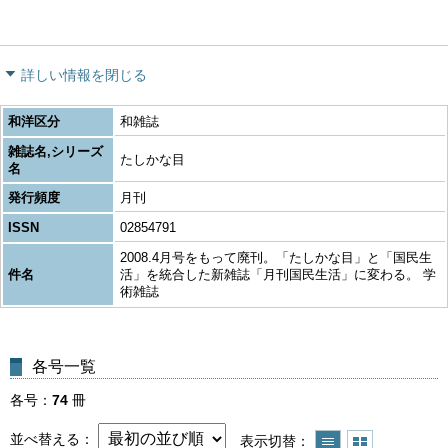
詳しい情報を閉じる
和洋区分
和雑誌
雑誌名,シリーズ
たしかな目
名
発行頻度
月刊
ISSN
02854791
2008.4月号をもって廃刊。「たしかな目」と「国民生
件名
活」を統合した新雑誌「月刊国民生活」に変わる。 学
術雑誌
各号一覧
各号
74
冊
並べ替える
表示切替