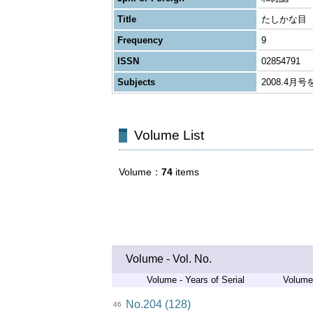
Title
たしかな目
Frequency
9
ISSN
02854791
Subjects
2008.4
Volume List
Volume
74
items
Volume - Vol. No.
Volume - Years of Serial
Volume 
No.204 (128)
46