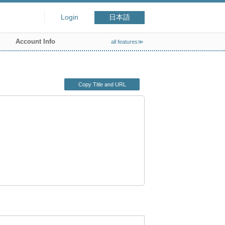
Login
日本語
Account Info
all features≫
Copy Title and URL