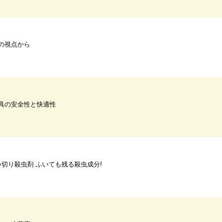
の視点から
具の安全性と快適性
い切り殺虫剤 ふいても残る殺虫成分!