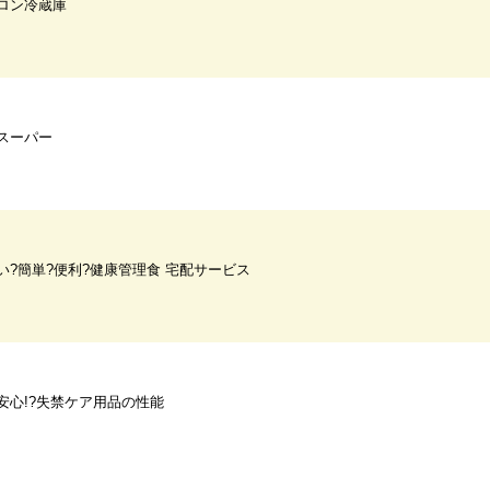
ロン冷蔵庫
スーパー
い?簡単?便利?健康管理食 宅配サービス
安心!?失禁ケア用品の性能