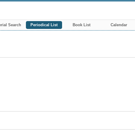
rial Search
Periodical List
Book List
Calendar