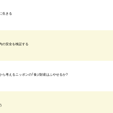
に生きる
内の安全を検証する
から考えるニッポンの｢食｣/財産はふやせるか?
う