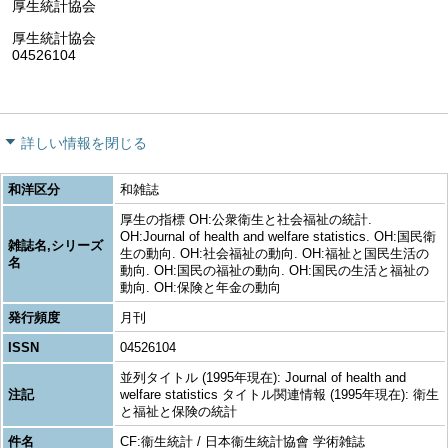
厚生統計協会
厚生統計協会
04526104
詳しい情報を閉じる
和洋区分
和雑誌
厚生の指標 OH:公衆衛生と社会福祉の統計.
OH:Journal of health and welfare statistics. OH:国民衛
雑誌名,シリーズ
生の動向. OH:社会福祉の動向. OH:福祉と国民生活の
名
動向. OH:国民の福祉の動向. OH:国民の生活と福祉の
動向. OH:保険と年金の動向
発行頻度
月刊
ISSN
04526104
並列タイトル (1995年現在): Journal of health and
注記
welfare statistics タイトル関連情報 (1995年現在): 衛生
と福祉と保険の統計
件名
CF:衞生統計 / 日本衞生統計協會 学術雑誌