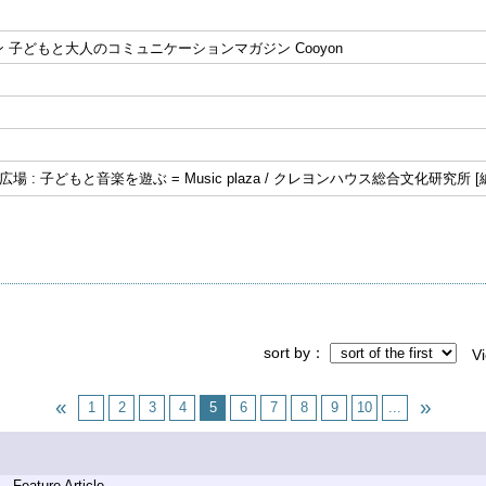
 子どもと大人のコミュニケーションマガジン Cooyon
広場 : 子どもと音楽を遊ぶ = Music plaza / クレヨンハウス総合文化研究所 [
sort by
V
1
2
3
4
5
6
7
8
9
10
...
- Feature Article