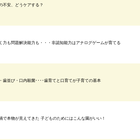
の不安、どうケアする？
く力も問題解決能力も・・・非認知能力はアナログゲームが育てる
・歯並び・口内殺菌････歯育てと口育てが子育ての基本
禍で本物が見えてきた 子どものためにはこんな園がいい！