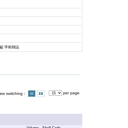
編] 学術雑誌
per page
iew switching
Volume - Shelf Code