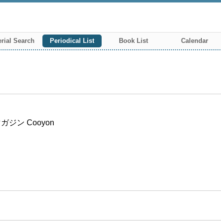
rial Search
Periodical List
Book List
Calendar
ン Cooyon