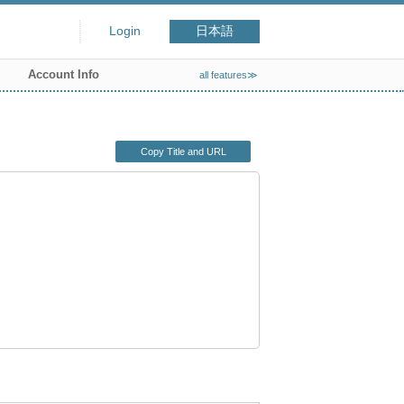
Login
日本語
Account Info
all features≫
Copy Title and URL