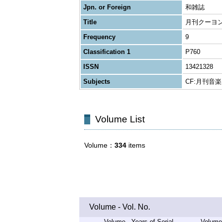
Jpn. or Foreign
和雑誌
Title
月刊クーヨン
Frequency
9
Classification 1
P760
ISSN
13421328
Subjects
CF:月刊音楽
Volume List
Volume
334
items
Volume - Vol. No.
Volume - Years of Serial
Volume 