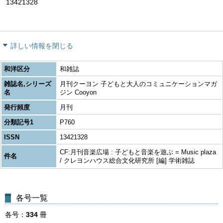
13421328
詳しい情報を閉じる
和洋区分
和雑誌
雑誌名,シリーズ
月刊クーヨン 子どもと大人のコミュニケーションマガ
名
ジン Cooyon
発行頻度
月刊
分類記号1
P760
ISSN
13421328
CF:月刊音楽広場 : 子どもと音楽を遊ぶ = Music plaza
件名
/ クレヨンハウス総合文化研究所 [編] 学術雑誌
各号一覧
各号
334
冊