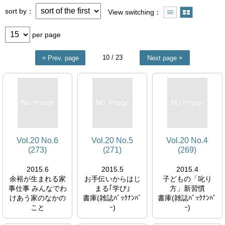
sort by
View switching
per page
10
/ 23
Prev. page
Next page
Vol.20 No.6
Vol.20 No.5
Vol.20 No.4
(273)
(271)
(269)
2015.6
2015.5
2015.4
余裕が生まれる家
お手伝いからはじ
子どもの「叱り
事仕事 みんなでわ
まる｢学び｣
方」新習慣
けあう家のなかの
書庫(雑誌ﾊﾞｯｸﾅﾝﾊﾞ
書庫(雑誌ﾊﾞｯｸﾅﾝﾊﾞ
こと
ｰ)
ｰ)
書庫(雑誌ﾊﾞｯｸﾅﾝﾊﾞ