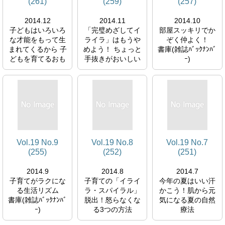
(261)
(259)
(257)
2014.12
2014.11
2014.10
子どもはいろいろ
「完璧めざしてイ
部屋スッキリでか
な才能をもって生
ライラ」はもうや
ぞく仲よく！
まれてくるから 子
めよう！ ちょっと
書庫(雑誌ﾊﾞｯｸﾅﾝﾊﾞ
どもを育てるおも
手抜きがおいしい
ｰ)
ちゃ選び
レシピ
書庫(雑誌ﾊﾞｯｸﾅﾝﾊﾞ
書庫(雑誌ﾊﾞｯｸﾅﾝﾊﾞ
ｰ)
ｰ)
Vol.19 No.9
Vol.19 No.8
Vol.19 No.7
(255)
(252)
(251)
2014.9
2014.8
2014.7
子育てがラクにな
子育ての「イライ
今年の夏はいい汗
る生活リズム
ラ・スパイラル」
かこう！肌から元
書庫(雑誌ﾊﾞｯｸﾅﾝﾊﾞ
脱出！怒らなくな
気になる夏の自然
ｰ)
る3つの方法
療法
書庫(雑誌ﾊﾞｯｸﾅﾝﾊﾞ
書庫(雑誌ﾊﾞｯｸﾅﾝﾊﾞ