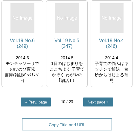
ｰ)
ｰ)
Vol.19 No.6
Vol.19 No.5
Vol.19 No.4
(249)
(247)
(246)
2014.6
2014.5
2014.4
モンテッソーリで
1日のはじまりを
子育ての悩みはキ
のびのび育児
ここちよく 子育て
ッチンで解決！台
書庫(雑誌ﾊﾞｯｸﾅﾝﾊﾞ
かぞく わがやの
所からはじまる育
ｰ)
｢朝活｣！
児
書庫(雑誌ﾊﾞｯｸﾅﾝﾊﾞ
書庫(雑誌ﾊﾞｯｸﾅﾝﾊﾞ
ｰ)
ｰ)
10
/ 23
Prev. page
Next page
Copy Title and URL