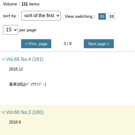
Volume
111
items
sort by
View switching
per page
3
/ 8
Prev. page
Next page
Vol.66 No.4 (181)
31
2018.12
書庫(雑誌ﾊﾞｯｸﾅﾝﾊﾞｰ)
Vol.66 No.3 (180)
32
2018.9